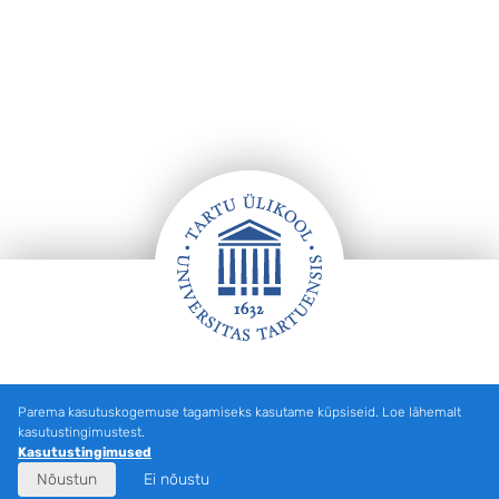
Jalus
Parema kasutuskogemuse tagamiseks kasutame küpsiseid. Loe lähemalt
Facebook
kasutustingimustest.
Kasutustingimused
Nõustun
Ei nõustu