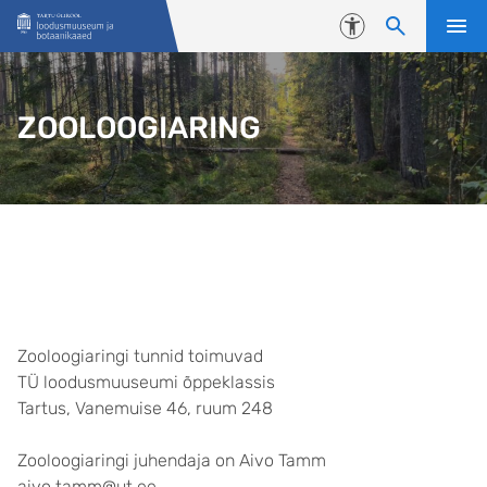
Liigu edasi põhisisu juurde
Juurdepääsetavus
ZOOLOOGIARING
Avaleht
Zooloogiaringi tunnid toimuvad
TÜ loodusmuuseumi õppeklassis
Tartus, Vanemuise 46, ruum 248
Zooloogiaringi juhendaja on Aivo Tamm
aivo.tamm@ut.ee