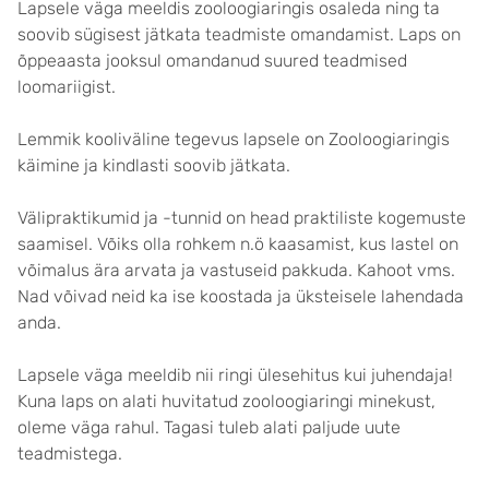
Lapsele väga meeldis zooloogiaringis osaleda ning ta
soovib sügisest jätkata teadmiste omandamist. Laps on
õppeaasta jooksul omandanud suured teadmised
loomariigist.
Lemmik kooliväline tegevus lapsele on Zooloogiaringis
käimine ja kindlasti soovib jätkata.
Välipraktikumid ja -tunnid on head praktiliste kogemuste
saamisel. Võiks olla rohkem n.ö kaasamist, kus lastel on
võimalus ära arvata ja vastuseid pakkuda. Kahoot vms.
Nad võivad neid ka ise koostada ja üksteisele lahendada
anda.
Lapsele väga meeldib nii ringi ülesehitus kui juhendaja!
Kuna laps on alati huvitatud zooloogiaringi minekust,
oleme väga rahul. Tagasi tuleb alati paljude uute
teadmistega.