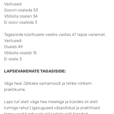
Vastused:
Soovin osaleda 53
Võibolla osalen 34
Ei soovi osaleda 3
Tagasiside küsitlusele veebis vastas 67 lapse vanemat.
Vastused:
Osaleb 49
Võibolla osaleb 15
Ei osale 3
LAPSEVANEMATE TAGASISIDE:
Väga hea! Jätkake samamoodi ja tehke rohkem
praktikume.
Laps tuli alati väga hea meelega ja küsides oli alati
tunniga rahul:) Igasugused väljasõidud ja praktilised
tegevused tunduvad vist lastele eriti toredad.