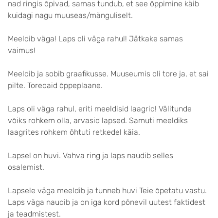
nad ringis õpivad, samas tundub, et see õppimine käib
kuidagi nagu muuseas/mänguliselt.
Meeldib väga! Laps oli väga rahul! Jätkake samas
vaimus!
Meeldib ja sobib graafikusse. Muuseumis oli tore ja, et sai
pilte. Toredaid õppeplaane.
Laps oli väga rahul, eriti meeldisid laagrid! Välitunde
võiks rohkem olla, arvasid lapsed. Samuti meeldiks
laagrites rohkem õhtuti retkedel käia.
Lapsel on huvi. Vahva ring ja laps naudib selles
osalemist.
Lapsele väga meeldib ja tunneb huvi Teie õpetatu vastu.
Laps väga naudib ja on iga kord põnevil uutest faktidest
ja teadmistest.