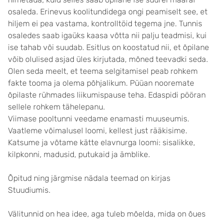
osaleda. Erinevus koolitundidega ongi peamiselt see, et
hiljem ei pea vastama, kontrolltöid tegema jne. Tunnis
osaledes saab igaüks kaasa võtta nii palju teadmisi, kui
ise tahab või suudab. Esitlus on koostatud nii, et õpilane
võib olulised asjad üles kirjutada, mõned teevadki seda.
Olen seda meelt, et teema selgitamisel peab rohkem
fakte tooma ja olema põhjalikum. Püüan nooremate
õpilaste rühmades liikumispause teha. Edaspidi pööran
sellele rohkem tähelepanu.
Viimase pooltunni veedame enamasti muuseumis.
Vaatleme võimalusel loomi, kellest just rääkisime.
Katsume ja võtame kätte elavnurga loomi: sisalikke,
kilpkonni, madusid, putukaid ja ämblike.
Õpitud ning järgmise nädala teemad on kirjas
Stuudiumis.
Välitunnid on hea idee, aga tuleb mõelda, mida on õues