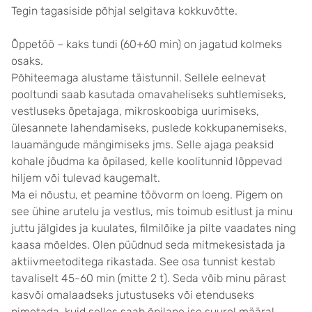
Tegin tagasiside põhjal selgitava kokkuvõtte.
Õppetöö – kaks tundi (60+60 min) on jagatud kolmeks
osaks.
Põhiteemaga alustame täistunnil. Sellele eelnevat
pooltundi saab kasutada omavaheliseks suhtlemiseks,
vestluseks õpetajaga, mikroskoobiga uurimiseks,
ülesannete lahendamiseks, puslede kokkupanemiseks,
lauamängude mängimiseks jms. Selle ajaga peaksid
kohale jõudma ka õpilased, kelle koolitunnid lõppevad
hiljem või tulevad kaugemalt.
Ma ei nõustu, et peamine töövorm on loeng. Pigem on
see ühine arutelu ja vestlus, mis toimub esitlust ja minu
juttu jälgides ja kuulates, filmilõike ja pilte vaadates ning
kaasa mõeldes. Olen püüdnud seda mitmekesistada ja
aktiivmeetoditega rikastada. See osa tunnist kestab
tavaliselt 45-60 min (mitte 2 t). Seda võib minu pärast
kasvõi omalaadseks jutustuseks või etenduseks
nimetada, kuid selles saab õpilane ise suurel määral