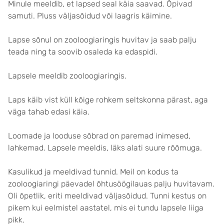
Minule meeldib, et lapsed seal käia saavad. Õpivad
samuti. Pluss väljasõidud või laagris käimine.
Lapse sõnul on zooloogiaringis huvitav ja saab palju
teada ning ta soovib osaleda ka edaspidi.
Lapsele meeldib zooloogiaringis.
Laps käib vist küll kõige rohkem seltskonna pärast, aga
väga tahab edasi käia.
Loomade ja looduse sõbrad on paremad inimesed,
lahkemad. Lapsele meeldis, läks alati suure rõõmuga.
Kasulikud ja meeldivad tunnid. Meil on kodus ta
zooloogiaringi päevadel õhtusöögilauas palju huvitavam.
Oli õpetlik, eriti meeldivad väljasõidud. Tunni kestus on
pikem kui eelmistel aastatel, mis ei tundu lapsele liiga
pikk.