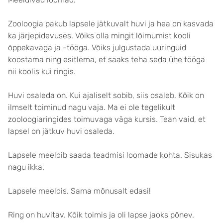
Zooloogia pakub lapsele jätkuvalt huvi ja hea on kasvada
ka järjepidevuses. Võiks olla mingit lõimumist kooli
õppekavaga ja -tööga. Võiks julgustada uuringuid
koostama ning esitlema, et saaks teha seda ühe tööga
nii koolis kui ringis.
Huvi osaleda on. Kui ajaliselt sobib, siis osaleb. Kõik on
ilmselt toiminud nagu vaja. Ma ei ole tegelikult
zooloogiaringides toimuvaga väga kursis. Tean vaid, et
lapsel on jätkuv huvi osaleda.
Lapsele meeldib saada teadmisi loomade kohta. Sisukas
nagu ikka.
Lapsele meeldis. Sama mõnusalt edasi!
Ring on huvitav. Kõik toimis ja oli lapse jaoks põnev.