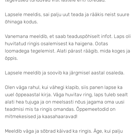
Lapsele meeldis, sai palju uut teada ja rääkis neist suure
õhinaga kodus.
Vanemana meeldib, et saab teaduspõhiselt infot. Laps oli
huvitatud ringis osalemisest ka haigena. Ootas
loomadega tegelemist. Alati pärast räägib, mida koges ja
õppis.
Lapsele meeldib ja soovib ka järgmisel aastal osaleda.
Olen väga rahul, kui vähegi klapib, siis panen lapse ka
uuel õppeaastal kirja. Väga huvitav ring, laps tuleb sealt
alati hea tujuga ja on meelsasti nõus jagama oma uusi
teadmisi mis ta ringis omandas. Õppemeetodid on
mitmekesised ja kaasahaaravad!
Meeldib väga ja sõbrad käivad ka ringis. Äge, kui palju