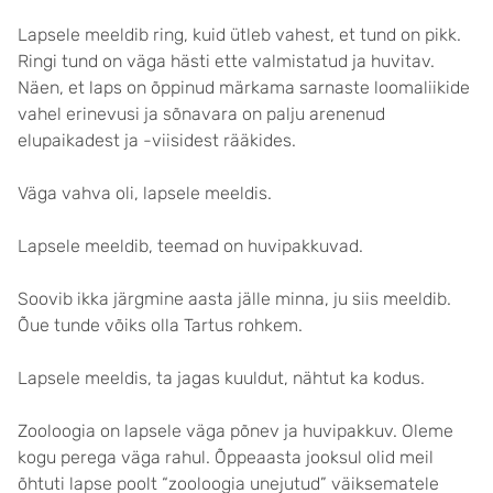
Lapsele meeldib ring, kuid ütleb vahest, et tund on pikk.
Ringi tund on väga hästi ette valmistatud ja huvitav.
Näen, et laps on õppinud märkama sarnaste loomaliikide
vahel erinevusi ja sõnavara on palju arenenud
elupaikadest ja -viisidest rääkides.
Väga vahva oli, lapsele meeldis.
Lapsele meeldib, teemad on huvipakkuvad.
Soovib ikka järgmine aasta jälle minna, ju siis meeldib.
Õue tunde võiks olla Tartus rohkem.
Lapsele meeldis, ta jagas kuuldut, nähtut ka kodus.
Zooloogia on lapsele väga põnev ja huvipakkuv. Oleme
kogu perega väga rahul. Õppeaasta jooksul olid meil
õhtuti lapse poolt “zooloogia unejutud” väiksematele