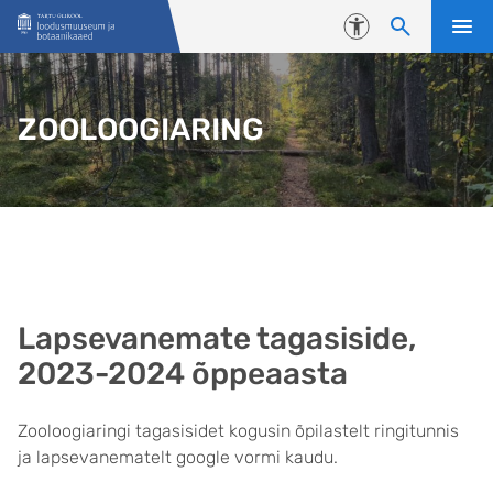
Liigu edasi põhisisu juurde
Juurdepääsetavus
ZOOLOOGIARING
Lapsevanemate tagasiside,
2023-2024 õppeaasta
Zooloogiaringi tagasisidet kogusin õpilastelt ringitunnis
ja lapsevanematelt google vormi kaudu.