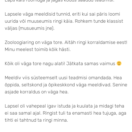
Lapsele väga meeldisid tunnid, eriti kui sai päris loomi
uurida või muuseumis ringi käia. Rohkem tunde klassist
väljas (musueumis jne).
Zooloogiaring on väga tore. Aitäh ringi korraldamise eest!
Minu meelest toimib kõik hästi.
Kõik oli väga tore nagu alati! Jätkata samas vaimus
Meeldiv viis süsteemselt uusi teadmisi omandada. Hea
õppida, seltskond ja õpikeskkond väga meeldivad. Senine
asjade korraldus on väga hea.
Lapsel oli vahepeal igav istuda ja kuulata ja midagi teha
ei saa samal ajal. Ringist tuli ta enamasti hea tujuga, aga
tihti ei tahtnud ta ringi minna.