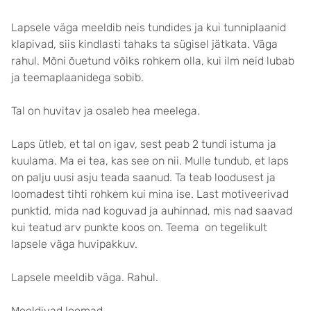
Lapsele väga meeldib neis tundides ja kui tunniplaanid
klapivad, siis kindlasti tahaks ta sügisel jätkata. Väga
rahul. Mõni õuetund võiks rohkem olla, kui ilm neid lubab
ja teemaplaanidega sobib.
Tal on huvitav ja osaleb hea meelega.
Laps ütleb, et tal on igav, sest peab 2 tundi istuma ja
kuulama. Ma ei tea, kas see on nii. Mulle tundub, et laps
on palju uusi asju teada saanud. Ta teab loodusest ja
loomadest tihti rohkem kui mina ise. Last motiveerivad
punktid, mida nad koguvad ja auhinnad, mis nad saavad
kui teatud arv punkte koos on. Teema on tegelikult
lapsele väga huvipakkuv.
Lapsele meeldib väga. Rahul.
Meeldivad loomad.