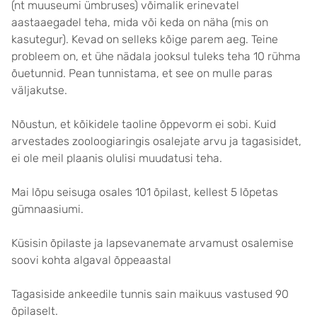
(nt muuseumi ümbruses) võimalik erinevatel
aastaaegadel teha, mida või keda on näha (mis on
kasutegur). Kevad on selleks kõige parem aeg. Teine
probleem on, et ühe nädala jooksul tuleks teha 10 rühma
õuetunnid. Pean tunnistama, et see on mulle paras
väljakutse.
Nõustun, et kõikidele taoline õppevorm ei sobi. Kuid
arvestades zooloogiaringis osalejate arvu ja tagasisidet,
ei ole meil plaanis olulisi muudatusi teha.
Mai lõpu seisuga osales 101 õpilast, kellest 5 lõpetas
gümnaasiumi.
Küsisin õpilaste ja lapsevanemate arvamust osalemise
soovi kohta algaval õppeaastal
Tagasiside ankeedile tunnis sain maikuus vastused 90
õpilaselt.