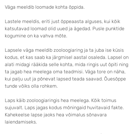
Väga meeldib loomade kohta õppida.
Lastele meeldis, eriti just õppeaasta alguses, kui kõik
katsutavad loomad olid uued ja ägedad. Pusle punktide
kogumine on ka vahva mõte.
Lapsele väga meeldib zooloogiaring ja ta juba ise küsis
kodus, et kas saab ka järgmisel aastal osaleda. Lapsel on
alati midagi rääkida selle kohta, mida ringis uut õpiti ning
ta jagab hea meelega oma teadmisi. Väga tore on näha,
kui palju uut ja põnevat lapsed teada saavad. Õuesõppe
tunde võiks olla rohkem.
Laps käib zooloogiaringis hea meelega. Kõik toimus
sujuvalt. Laps jagas kodus mõningaid huvitavaid fakte.
Kahekeelse lapse jaoks hea võimalus sõnavara
laiendamiseks.