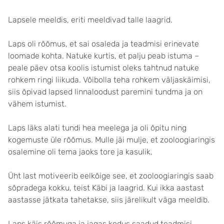
Lapsele meeldis, eriti meeldivad talle laagrid.
Laps oli rõõmus, et sai osaleda ja teadmisi erinevate
loomade kohta. Natuke kurtis, et palju peab istuma –
peale päev otsa koolis istumist oleks tahtnud natuke
rohkem ringi liikuda. Võibolla teha rohkem väljaskäimisi,
siis õpivad lapsed linnaloodust paremini tundma ja on
vähem istumist.
Laps läks alati tundi hea meelega ja oli õpitu ning
kogemuste üle rõõmus. Mulle jäi mulje, et zooloogiaringis
osalemine oli tema jaoks tore ja kasulik.
Üht last motiveerib eelkõige see, et zooloogiaringis saab
sõpradega kokku, teist Käbi ja laagrid. Kui ikka aastast
aastasse jätkata tahetakse, siis järelikult väga meeldib.
Laps käis rõõmuga ja jagas kodus saadud teadmisi.