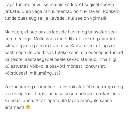
Laps tunneb huvi, ise mainis kodus, et sügisel soovib
jätkata. Olen väga rahul, teemad on huvitavad. Rohkem
tunde õues sügisel ja kevadel, kui see on võimalik.
Ma näen, et see pakub lapsele huvi ning ta osaleb seal
hea meelega. Mulle väga meeldib, et see ring avardab
silmaringi ning annab teadmisi. Samuti see, et laps on
sealt sõpru leidnud. Kas tuleks kõne alla õuesõppe tunnid
ka teistel aastaaegadel peale kevadiste Supilinna tiigi
külastuste? Võib-olla osavõtt mõnest konkursist,
võistlusest, mälumängust?
Zooloogiaring oli imeline. Laps tuli alati õhinaga koju ning
rääkis õpitust. Laps sai palju uusi teadmisi ja oskas neid
ka edasi anda. Aitäh õpetajale lapse arengule kaasa
aitamast!