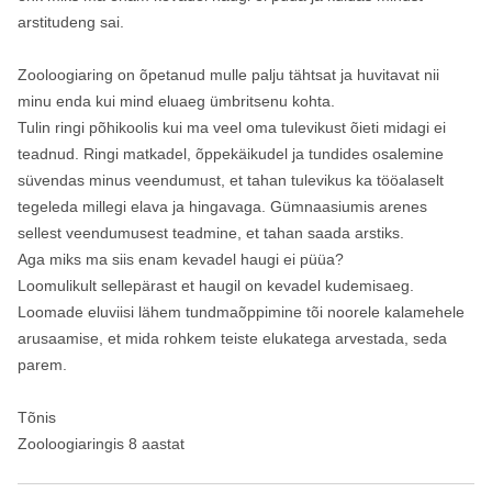
arstitudeng sai.
Zooloogiaring on õpetanud mulle palju tähtsat ja huvitavat nii
minu enda kui mind eluaeg ümbritsenu kohta.
Tulin ringi põhikoolis kui ma veel oma tulevikust õieti midagi ei
teadnud. Ringi matkadel, õppekäikudel ja tundides osalemine
süvendas minus veendumust, et tahan tulevikus ka tööalaselt
tegeleda millegi elava ja hingavaga. Gümnaasiumis arenes
sellest veendumusest teadmine, et tahan saada arstiks.
Aga miks ma siis enam kevadel haugi ei püüa?
Loomulikult sellepärast et haugil on kevadel kudemisaeg.
Loomade eluviisi lähem tundmaõppimine tõi noorele kalamehele
arusaamise, et mida rohkem teiste elukatega arvestada, seda
parem.
Tõnis
Zooloogiaringis 8 aastat