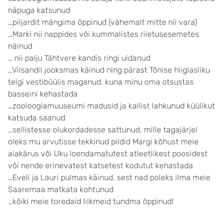
näpuga katsunud
…piljardit mängima õppinud (vähemalt mitte nii vara)
…Marki nii nappides või kummalistes riietusesemetes
näinud
… nii palju Tähtvere kandis ringi uidanud
…Vilsandil jooksmas käinud ning pärast Tõnise hiiglasliku
telgi vestibüülis maganud, kuna minu oma otsustas
basseini kehastada
…zooloogiamuuseumi madusid ja kallist lahkunud küülikut
katsuda saanud
…sellistesse olukordadesse sattunud, mille tagajärjel
oleks mu arvutisse tekkinud pildid Margi kõhust meie
aiakärus või Uku loendamatutest atleetlikest poosidest
või nende erinevatest katsetest kodutut kehastada
…Eveli ja Lauri pulmas käinud, sest nad poleks ilma meie
Saaremaa matkata kohtunud
…kõiki meie toredaid liikmeid tundma õppinud!