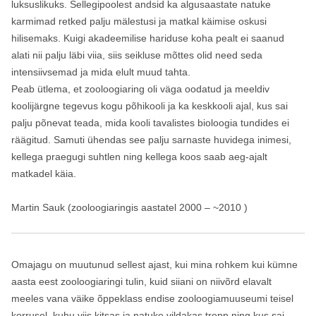
luksuslikuks. Sellegipoolest andsid ka algusaastate natuke
karmimad retked palju mälestusi ja matkal käimise oskusi
hilisemaks. Kuigi akadeemilise hariduse koha pealt ei saanud
alati nii palju läbi viia, siis seikluse mõttes olid need seda
intensiivsemad ja mida elult muud tahta.
Peab ütlema, et zooloogiaring oli väga oodatud ja meeldiv
koolijärgne tegevus kogu põhikooli ja ka keskkooli ajal, kus sai
palju põnevat teada, mida kooli tavalistes bioloogia tundides ei
räägitud. Samuti ühendas see palju sarnaste huvidega inimesi,
kellega praegugi suhtlen ning kellega koos saab aeg-ajalt
matkadel käia.
Martin Sauk (zooloogiaringis aastatel 2000 – ~2010 )
Omajagu on muutunud sellest ajast, kui mina rohkem kui kümne
aasta eest zooloogiaringi tulin, kuid siiani on niivõrd elavalt
meeles vana väike õppeklass endise zooloogiamuuseumi teisel
korrusel, kuhu viis kitsas ja natuke vildakas trepp ning kus sai