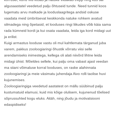
algusaastatel veedetud palju õhtuseid tunde. Need tunnid koos
lugematu arvu matkade ja looduslaagritega andsid oskuse
vaadata meid ümbritsevat keskkonda natuke rohkem avatud
silmadega ning õpetasid, et looduses ringi liikudes võib käia sama
rada kümneid kordi ja kui osata vaadata, leida iga kord midagi uut
ja erilist.
Kuigi armastus looduse vastu oli mul kahtlemata tärganud juba
varem, pakkus zooloogiaringi õhustik võrratu viisi selle
arendamiseks inimestega, kellega oli alati niivõrd lihtne leida
midagi ühist. Mõeldes sellele, kui palju oma vabast ajast veedan
ma siiani võimaluse korral looduses, on raske alahinnata
zooloogiaringi ja meie väsimatu juhendaja Aivo rolli taolise huvi
kujunemises.
Zooloogiaringiga veedetud aastatest on mällu süübinud palju
kustumatuid elamusi, kuid mis kõige olulisem, kujunenud tõelised
sõprussuhted kogu eluks. Aitäh, ning jõudu ja motivatsiooni
edaspidiseks!