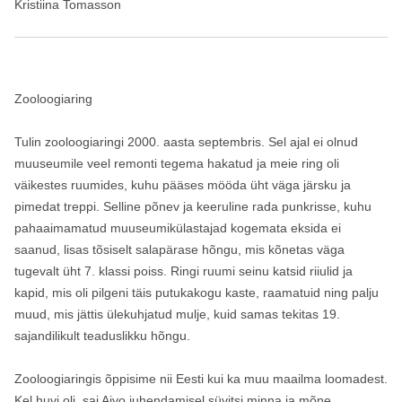
Kristiina Tomasson
Zooloogiaring
Tulin zooloogiaringi 2000. aasta septembris. Sel ajal ei olnud
muuseumile veel remonti tegema hakatud ja meie ring oli
väikestes ruumides, kuhu pääses mööda üht väga järsku ja
pimedat treppi. Selline põnev ja keeruline rada punkrisse, kuhu
pahaaimamatud muuseumikülastajad kogemata eksida ei
saanud, lisas tõsiselt salapärase hõngu, mis kõnetas väga
tugevalt üht 7. klassi poiss. Ringi ruumi seinu katsid riiulid ja
kapid, mis oli pilgeni täis putukakogu kaste, raamatuid ning palju
muud, mis jättis ülekuhjatud mulje, kuid samas tekitas 19.
sajandilikult teaduslikku hõngu.
Zooloogiaringis õppisime nii Eesti kui ka muu maailma loomadest.
Kel huvi oli, sai Aivo juhendamisel süvitsi minna ja mõne