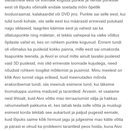
ülesannete eest oli võimalik koguda punkte ja nende punktide
eest oli lõpuks võimalik endale soetada mõni õpetlik
loodusraamat, kalakaardid või DVD jms. Punkte sai selle eest, kui
tulid tundi kohale, siis selle eest kui määrasid erinevaid putukaid
nagu siklaseid, laagrites käimise eest ja vahest sai ka
üllatuspunkte ning mäletan, et tekkis vahepeal ka väike võitlus
õpilaste vahel et, kes on rohkem punkte kogunud. Ennem tundi
oli võimalus ka puslesid kokku panna, mille eest sai omakorda
lisapunkte teenida, ja Aivol ei onud mitte ainult tavalisi puslesid
vaid 3D puslesid, mis olid erinevate loomade kujudega, need
nõudsid rohkem loogilist mõtlemist ja pusimist. Minu meelest on
kõik Aivo tunnid väga erilised, kuid meenutades mõnda
erakordsemat tundi, siis meenub esimene tund, kui läksime
loomatuppa uurima madusid ja tarantleid. Arvasin, et vaatame
neid lihtsalt, kuid Aivo võttis mao terraariumist välja ja hakkas
rahumeelselt pakkuma et, kes tahab teda sülle võtta ja muidugi
esimest korda tekitab see aukartust ja paljud pugesid eemale,
kuid lõpuks saime kõik hirmust jagu ja julgesime mao kätte võtta
ja pärast ei olnud ka probleemi tarantleid peos hoida, kuna Aivo