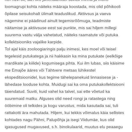
loomagrupi kohta näiteks määraja koostada, mis olid põhikooli
õpilase seisukohalt ülimalt teaduslikud. Aktiivsus ja vaeva
nägemine ei päädinud ainult tegemisrõõmuga, teadmiste
näitamise ja aktiivsuse eest sai punkte, mis sai hiljem millegi
suurema vastu välja vahetatud, näiteks raamatute või putuka
kollektsiooniks vajalike karpide.
Tol ajal käis zooloogiaringis palju inimesi, kes moel või teisel
tegelesid putukatega ja nii hakkasin ka mina putukate (eelkõige
mardikate ja kiilide) kogumisega pihta. Kui ilm lubas, siis käisime
me Emajõe ääres või Tähtvere metsas lühikestel
ekspeditsioonidel, kus tegime tähelepanekuid linnasisese ja -
lähedase looduse kohta. Muidugi sai ka oma putukakollektsiooni
täiendatud. Suviti, kuid vahel ka talvel, sai ette võetud ka
suuremaid matku. Alguses olid need rongi ja ratastega ning
ööbimine oli telkides ja kogu varustus, mida kasutada sai, tuli
rattakotti ära mahutada. Hiljem, kui tekkis võimalus käia sellistes
kohtades nagu Pähni, Palupõhja ja isegi Viidumäe, kus olid
igasugused mugavused, s.h. binokulaarid, muutus elu peaaegu