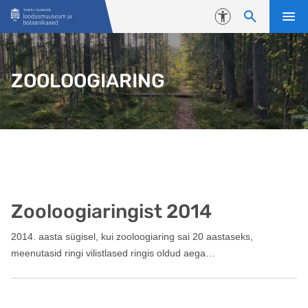
Liigu edasi põhisisu juurde
Juurdepääsetavus
ZOOLOOGIARING
Zooloogiaringist 2014
2014. aasta sügisel, kui zooloogiaring sai 20 aastaseks,
meenutasid ringi vilistlased ringis oldud aega…