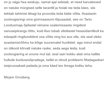
on ju väga hea eeskuju, samal ajal seletab, et need karvakesed
on natuke mürgised selle tarantlil ja hoiab ise teda käes, siis
tekitab tahtmist ikkagi ka proovida teda kätte võtta. Avastasin
zooloogiaringi oma gümnaasiumi lõpuaastal, see on Tartu
Loodusmaja õpilastel viimane osalemisaasta ringidest
vanusepiirangu tõttu, kuid Aivo lubab vilistlastel heasüdamlikult ka
edaspidi ringitundidest osa võtta ning kui aus olla, siis seal oleks
avastamisrõõmu ka kõige suurematel huvilistel, aga minul endal
on ülikooli kõrvalt natuke raske, seda aega leida, kuid
zooloogiaring ei unune mul iial, seal sain kokku alati oma kallite
hullude loodusesõpradega, kellel ei olnud probleemi Madagaskari
sisiprussakaid paitada ja oma käed teo limaga kokku teha.
Mirjam Grosberg