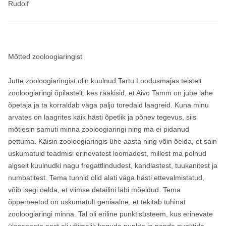
Rudolf
Mõtted zooloogiaringist
Jutte zooloogiaringist olin kuulnud Tartu Loodusmajas teistelt
zooloogiaringi õpilastelt, kes rääkisid, et Aivo Tamm on jube lahe
õpetaja ja ta korraldab väga palju toredaid laagreid. Kuna minu
arvates on laagrites käik hästi õpetlik ja põnev tegevus, siis
mõtlesin samuti minna zooloogiaringi ning ma ei pidanud
pettuma. Käisin zooloogiaringis ühe aasta ning võin öelda, et sain
uskumatuid teadmisi erinevatest loomadest, millest ma polnud
algselt kuulnudki nagu fregattlindudest, kandlastest, tuukanitest ja
numbatitest. Tema tunnid olid alati väga hästi ettevalmistatud,
võib isegi öelda, et viimse detailini läbi mõeldud. Tema
õppemeetod on uskumatult geniaalne, et tekitab tuhinat
zooloogiaringi minna. Tal oli eriline punktisüsteem, kus erinevate