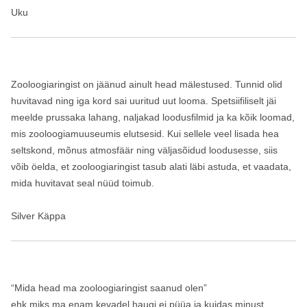
Uku
Zooloogiaringist on jäänud ainult head mälestused. Tunnid olid
huvitavad ning iga kord sai uuritud uut looma. Spetsiifiliselt jäi
meelde prussaka lahang, naljakad loodusfilmid ja ka kõik loomad,
mis zooloogiamuuseumis elutsesid. Kui sellele veel lisada hea
seltskond, mõnus atmosfäär ning väljasõidud loodusesse, siis
võib öelda, et zooloogiaringist tasub alati läbi astuda, et vaadata,
mida huvitavat seal nüüd toimub.
Silver Käppa
“Mida head ma zooloogiaringist saanud olen”
ehk miks ma enam kevadel haugi ei püüa ja kuidas minust