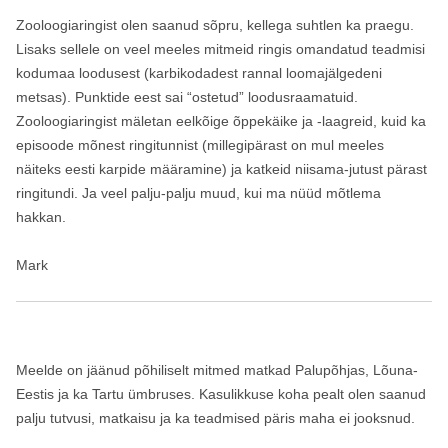
Zooloogiaringist olen saanud sõpru, kellega suhtlen ka praegu.
Lisaks sellele on veel meeles mitmeid ringis omandatud teadmisi
kodumaa loodusest (karbikodadest rannal loomajälgedeni
metsas). Punktide eest sai “ostetud” loodusraamatuid.
Zooloogiaringist mäletan eelkõige õppekäike ja -laagreid, kuid ka
episoode mõnest ringitunnist (millegipärast on mul meeles
näiteks eesti karpide määramine) ja katkeid niisama-jutust pärast
ringitundi. Ja veel palju-palju muud, kui ma nüüd mõtlema
hakkan.
Mark
Meelde on jäänud põhiliselt mitmed matkad Palupõhjas, Lõuna-
Eestis ja ka Tartu ümbruses. Kasulikkuse koha pealt olen saanud
palju tutvusi, matkaisu ja ka teadmised päris maha ei jooksnud.