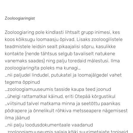
Zooloogiaringist
Zooloogiaring pole kindlasti lihtsalt grupp inimesi, kes
koos kõiksugu loomaasju õpivad. Lisaks zooloogilistele
teadmistele leidsin sealt pikaajalisi sõpru, kasulikke
kontakte (nende tähtsus selgub tavaliselt natukene
vanemaks saades) ning palju toredaid mälestusi. Ilma
zooloogiaringita poleks ma kunagi…
…nii paljudel lindudel, putukatel ja loomajälgedel vahet
tegema õppinud
…zooloogiamuuseumis tasside kaupa teed joonud
…ühelgi rattamatkal käinud, eriti Otepää kõrgustikul
…viitsinud talvel matkama minna ja seetõttu paanikas
põdrapere ja õnnelikult röhkiva metsseapere nägemisest
ilma jäänud
…nii palju loodusdokumentaale vaadanud
…zooloogiamuuseumis salaja kõiki suurimetajate topiseid