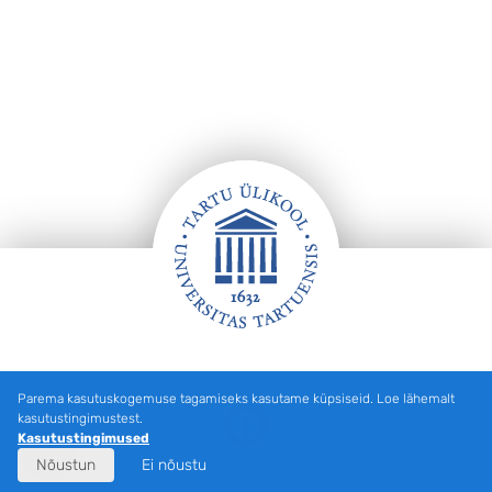
Jalus
Parema kasutuskogemuse tagamiseks kasutame küpsiseid. Loe lähemalt
Facebook
kasutustingimustest.
Kasutustingimused
Nõustun
Ei nõustu