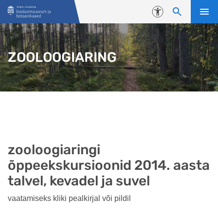
Liigu edasi põhisisu juurde
Juurdepääsetavus
ZOOLOOGIARING
zooloogiaringi
õppeekskursioonid 2014. aasta
talvel, kevadel ja suvel
vaatamiseks kliki pealkirjal või pildil