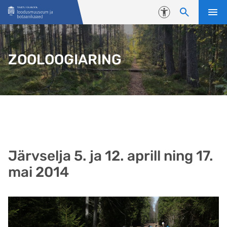
Liigu edasi põhisisu juurde
Juurdepääsetavus
ZOOLOOGIARING
Järvselja 5. ja 12. aprill ning 17.
mai 2014