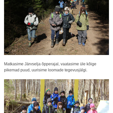
Matkasime Järvselja õpperajal, vaatasime üle kõige
pikemad puud, uurisime loomade tegevusjälgi.