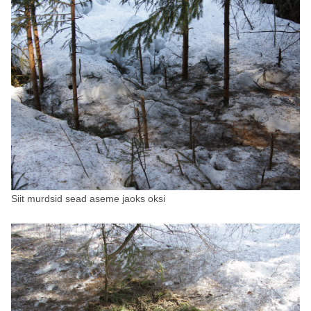
Siit murdsid sead aseme jaoks oksi