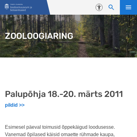
Liigu edasi põhisisu juurde
Juurdepääsetavus
ZOOLOOGIARING
Palupõhja 18.-20. märts 2011
pildid >>
Esimesel päeval toimusid õppekäigud loodusesse.
Vanemad õpilased käisid omaette rühmade kaupa,