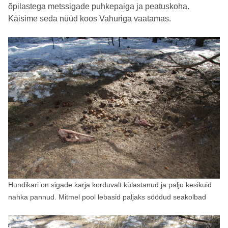
õpilastega metssigade puhkepaiga ja peatuskoha.
Käisime seda nüüd koos Vahuriga vaatamas.
Hundikari on sigade karja korduvalt külastanud ja palju kesikuid
nahka pannud. Mitmel pool lebasid paljaks söödud seakolbad