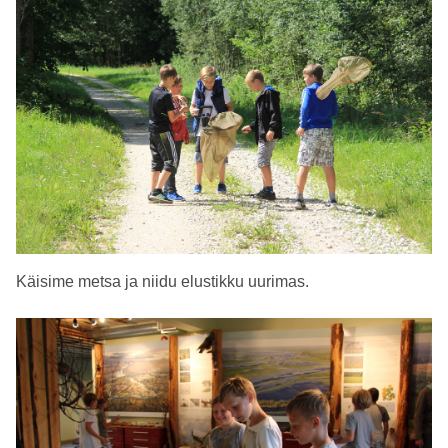
Käisime metsa ja niidu elustikku uurimas.