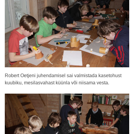
Robert Oetjeni juhendamisel sai valmistada kasetohust
kuubiku, mesilasvahast küünla või niisama vesta.