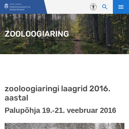
Liigu edasi põhisisu juurde
Juurdepääsetavus
ZOOLOOGIARING
zooloogiaringi laagrid 2016.
aastal
Palupõhja 19.-21. veebruar 2016