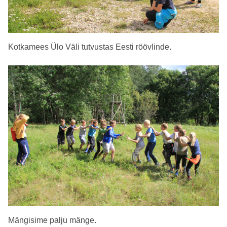
Kotkamees Ülo Väli tutvustas Eesti röövlinde.
Mängisime palju mänge.