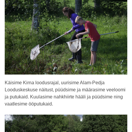
Käisime Kirna loodusrajal, uurisime Alam-Pedja
Looduskeskuse näitust, püüdsime ja määrasime veeloomi
ja putukaid. Kuulasime nahkhiirte hääli ja püüdsime ning
vaatlesime ööputukaid.