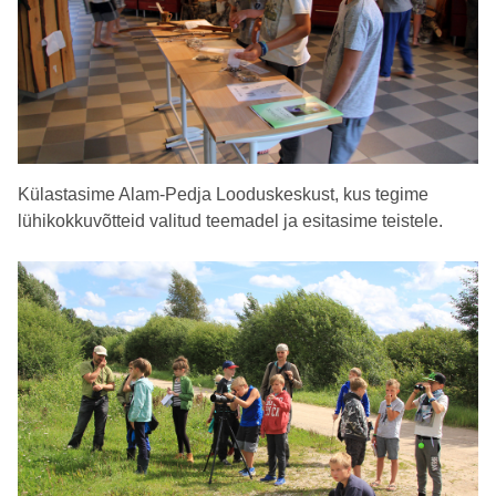
Külastasime Alam-Pedja Looduskeskust, kus tegime
lühikokkuvõtteid valitud teemadel ja esitasime teistele.