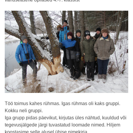
Töö toimus kahes rühmas. Igas rühmas oli kaks gruppi.
Kokku neli gruppi.
Iga grupp pidas päevikut, kirjutas üles nähtud, kuuldud või
tegevusjälgede järgi tuvastatud loomade nimed. Hiljem
koostasime selle alusel ühise nimekirja.