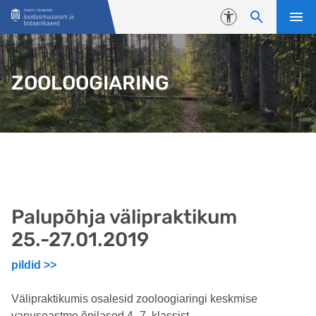
Liigu edasi põhisisu juurde
Juurdepääsetavus
ZOOLOOGIARING
Palupõhja välipraktikum
25.-27.01.2019
pildid >>
Välipraktikumis osalesid zooloogiaringi keskmise
vanuseastme õpilased 4.-7. klassist