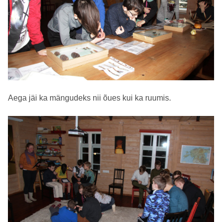
Aega jäi ka mängudeks nii õues kui ka ruumis.