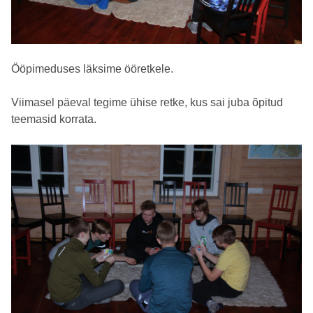
Ööpimeduses läksime ööretkele.
Viimasel päeval tegime ühise retke, kus sai juba õpitud
teemasid korrata.