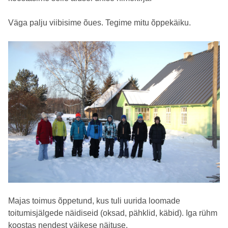
Väga palju viibisime õues. Tegime mitu õppekäiku.
Majas toimus õppetund, kus tuli uurida loomade
toitumisjälgede näidiseid (oksad, pähklid, käbid). Iga rühm
koostas nendest väikese näituse.