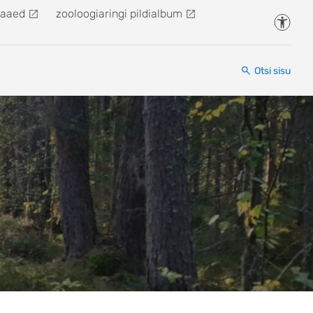
kaaed
zooloogiaringi pildialbum
Juurde
Otsi sisu