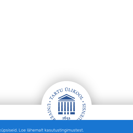
siseid. Loe lähemalt kasutustingimustest.