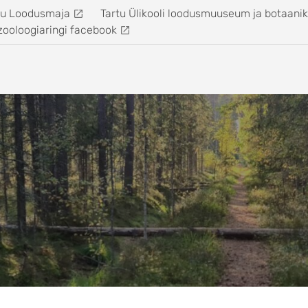
tu Loodusmaja
Tartu Ülikooli loodusmuuseum ja botaani
zooloogiaringi facebook