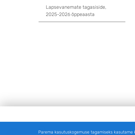
Lapsevanemate tagasiside,
2025-2026 õppeaasta
Jalus
Facebook
Parema kasutuskogemuse tagamiseks kasutame küp