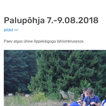
Palupõhja 7.-9.08.2018
pildid >>
Päev algas ühise õppekäiguga lähiümbrusesse.