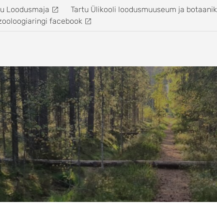
tu Loodusmaja
Tartu Ülikooli loodusmuuseum ja botaani
zooloogiaringi facebook