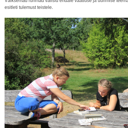
Väiksemad rühmad valisid endale vaatluse ja uurimise teema, v
esitleti tulemust teistele.