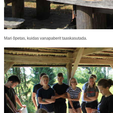
Mari õpetas, kuidas vanapaberit taaskasutada.