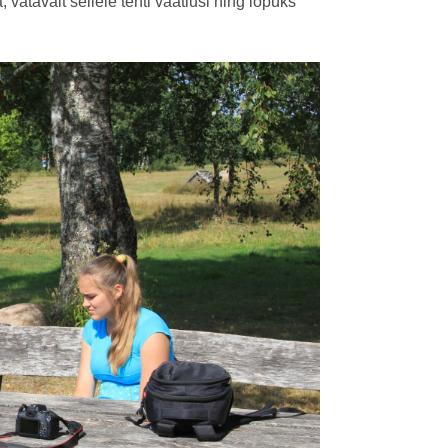
atavalt sellele tehti vaatlusi ning lõpuks