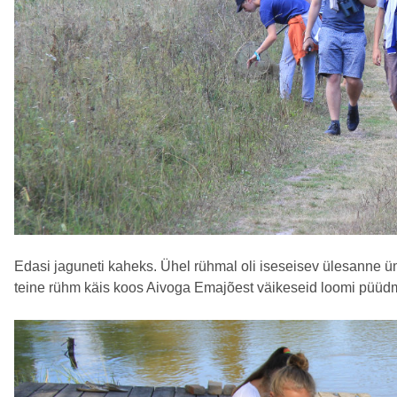
Edasi jaguneti kaheks. Ühel rühmal oli iseseisev ülesanne 
teine rühm käis koos Aivoga Emajõest väikeseid loomi püüdm