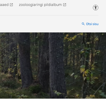
kaaed
zooloogiaringi pildialbum
Juurde
Otsi sisu