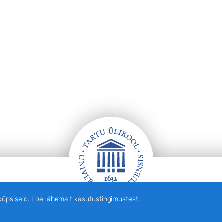
siseid. Loe lähemalt kasutustingimustest.