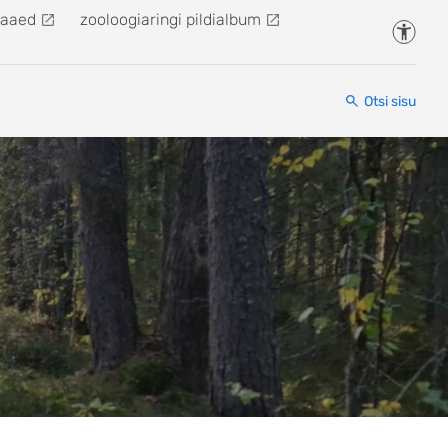
kaaed
zooloogiaringi pildialbum
Juurde
Otsi sisu