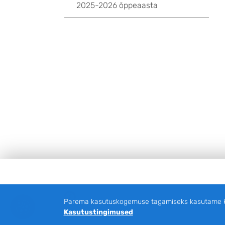
2025-2026 õppeaasta
Jalus
Facebook
Parema kasutuskogemuse tagamiseks kasutame küp
Kasutustingimused