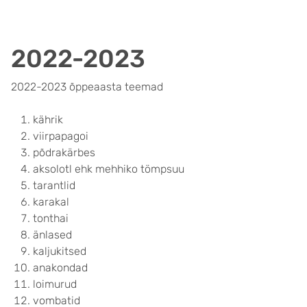
2022-2023
2022-2023 õppeaasta teemad
kährik
viirpapagoi
põdrakärbes
aksolotl ehk mehhiko tömpsuu
tarantlid
karakal
tonthai
änlased
kaljukitsed
anakondad
loimurud
vombatid