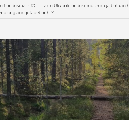
tu Loodusmaja
Tartu Ülikooli loodusmuuseum ja botaani
zooloogiaringi facebook