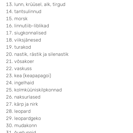
lunn, krüüsel, alk, tirgud
tantsulinnud
morsk
linnutiib-liblikad
siugkonnalised
viiksjänesed
turakod
nastik, rästik ja silenastik
võsakoer
vaskuss
kea (keapapagoi)
ingelhaid
kolmküüniskilpkonnad
naksurlased
kärp ja nirk
leopard
leopardgeko
mudakonn
õuetunnid