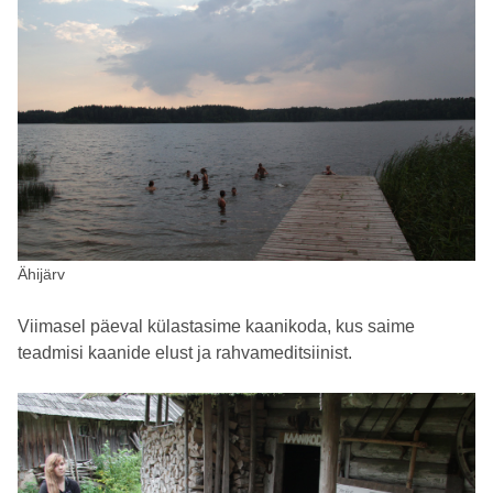
Ähijärv
Viimasel päeval külastasime kaanikoda, kus saime
teadmisi kaanide elust ja rahvameditsiinist.