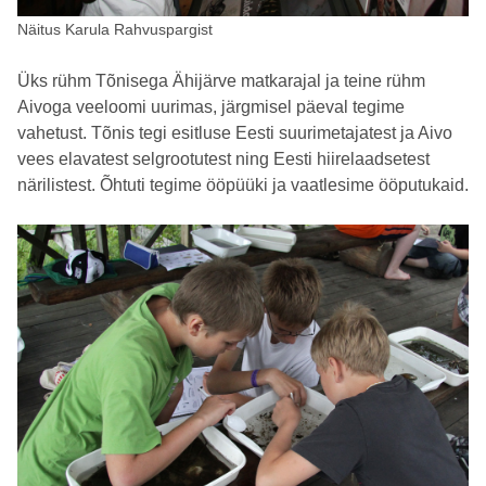
Näitus Karula Rahvuspargist
Üks rühm Tõnisega Ähijärve matkarajal ja teine rühm
Aivoga veeloomi uurimas, järgmisel päeval tegime
vahetust. Tõnis tegi esitluse Eesti suurimetajatest ja Aivo
vees elavatest selgrootutest ning Eesti hiirelaadsetest
närilistest. Õhtuti tegime ööpüüki ja vaatlesime ööputukaid.