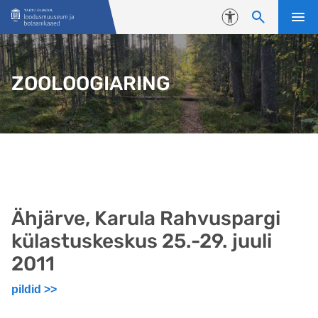
Liigu edasi põhisisu juurde
Juurdepääsetavus
ZOOLOOGIARING
Ähjärve, Karula Rahvuspargi
külastuskeskus 25.-29. juuli
2011
pildid >>