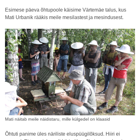
Esimese päeva õhtupoole käisime Värtemäe talus, kus
Mati Urbanik rääkis meile mesilastest ja mesindusest.
Mati näitab meile näidistaru, mille külgedel on klaasid
Õhtuti panime üles näriliste eluspüügilõksud. Hiiri ei