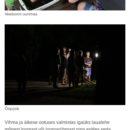
Veeloomi uurimas
Ööpüük
Vihma ja äikese ootuses valmistas igaüks laualehe
mõnest loomast või loomarühmast ning esitles seda.