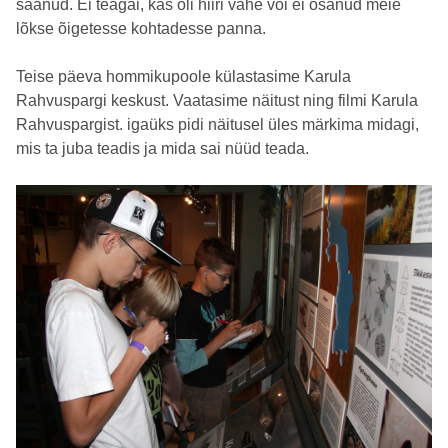
saanud. Ei teagai, kas oli hiiri vähe või ei osanud meie
lõkse õigetesse kohtadesse panna.
Teise päeva hommikupoole külastasime Karula
Rahvuspargi keskust. Vaatasime näitust ning filmi Karula
Rahvuspargist. igaüks pidi näitusel üles märkima midagi,
mis ta juba teadis ja mida sai nüüd teada.