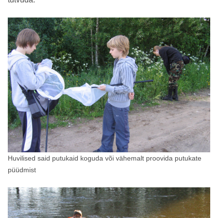
Huvilised said putukaid koguda või vähemalt proovida putukate
püüdmist