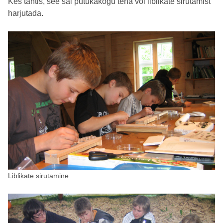
Kes tahtis, see sai putukakogu teha või liblikate sirutamist
harjutada.
Liblikate sirutamine