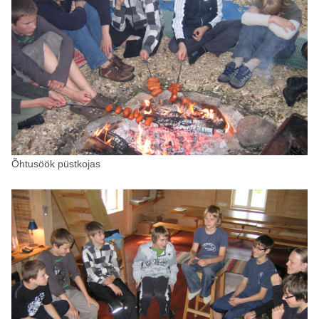
Õhtusöök püstkojas