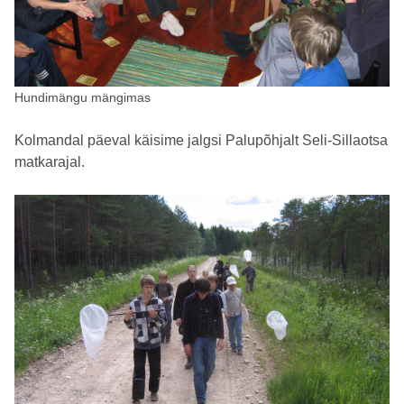
Hundimängu mängimas
Kolmandal päeval käisime jalgsi Palupõhjalt Seli-Sillaotsa
matkarajal.