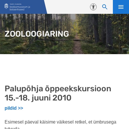
Liigu edasi põhisisu juurde
Juurdepääsetavus
ZOOLOOGIARING
Palupõhja õppeekskursioon
15.-18. juuni 2010
pildid >>
Esimesel päeval käisime väikesel retkel, et ümbrusega
tutvuda.