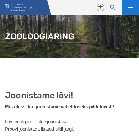
Liigu edasi põhisisu juurde
Juurdepääsetavus
ZOOLOOGIARING
Joonistame lõvi!
Mis oleks, kui joonistame vahelduseks pildi lõvist?
Lõvi ei olegi nii lihtne joonistada.
Proovi joonistada lisatud pildi järgi.