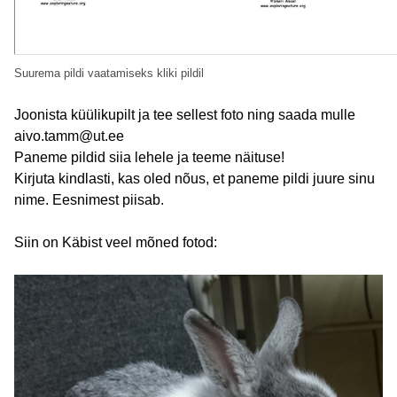
Suurema pildi vaatamiseks kliki pildil
Joonista küülikupilt ja tee sellest foto ning saada mulle
aivo.tamm@ut.ee
Paneme pildid siia lehele ja teeme näituse!
Kirjuta kindlasti, kas oled nõus, et paneme pildi juure sinu
nime. Eesnimest piisab.
Siin on Käbist veel mõned fotod: