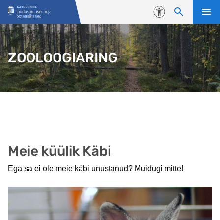
Liigu edasi põhisisu juurde
Juurdepääsetavus
ZOOLOOGIARING
Meie küülik Käbi
Ega sa ei ole meie käbi unustanud? Muidugi mitte!