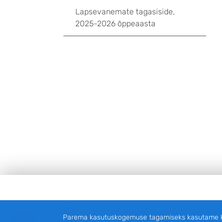
Lapsevanemate tagasiside,
2025-2026 õppeaasta
Jalus
Facebook
Parema kasutuskogemuse tagamiseks kasutame küp