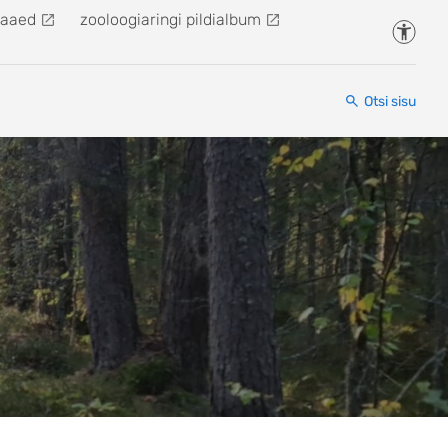
kaaed
zooloogiaringi pildialbum
Juurde
Otsi sisu