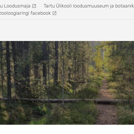
tu Loodusmaja
Tartu Ülikooli loodusmuuseum ja botaani
zooloogiaringi facebook